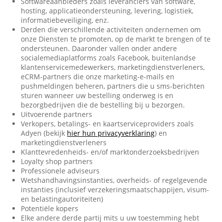
Softwareaanbieders zoals leveranciers van software,
hosting, applicatieondersteuning, levering, logistiek,
informatiebeveiliging, enz.
Derden die verschillende activiteiten ondernemen om
onze Diensten te promoten, op de markt te brengen of te
ondersteunen. Daaronder vallen onder andere
socialemediaplatforms zoals Facebook, buitenlandse
klantenservicemedewerkers, marketingdienstverleners,
eCRM-partners die onze marketing-e-mails en
pushmeldingen beheren, partners die u sms-berichten
sturen wanneer uw bestelling onderweg is en
bezorgbedrijven die de bestelling bij u bezorgen.
Uitvoerende partners
Verkopers, betalings- en kaartserviceproviders zoals
Adyen (bekijk
hier hun privacyverklaring
) en
marketingdienstverleners
Klanttevredenheids- en/of marktonderzoeksbedrijven
Loyalty shop partners
Professionele adviseurs
Wetshandhavingsinstanties, overheids- of regelgevende
instanties (inclusief verzekeringsmaatschappijen, visum-
en belastingautoriteiten)
Potentiële kopers
Elke andere derde partij mits u uw toestemming hebt