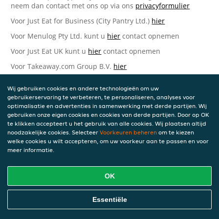
neem dan contact met ons op via ons
privacyformulier
Voor Just Eat for Business (City Pantry Ltd.)
hier
Voor Menulog Pty Ltd. kunt u
hier
contact opnemen
Voor Just Eat UK kunt u
hier
contact opnemen
Voor Takeaway.com Group B.V.
hier
Just Eat Takeaway.com Data Protection Officer -
Wij gebruiken cookies en andere technologieën om uw
Takeaway.com Group B.V.
gebruikerservaring te verbeteren, te personaliseren, analyses voor
optimalisatie en advertenties in samenwerking met derde partijen. Wij
Piet Heinkade 61
gebruiken onze eigen cookies en cookies van derde partijen. Door op OK
1019 GM Amsterdam
te klikken accepteert u het gebruik van alle cookies. Wij plaatsen altijd
Nederland
noodzakelijke cookies. Selecteer
Voorkeuren beheren
om te kiezen
welke cookies u wilt accepteren, om uw voorkeur aan te passen en voor
Bijgewerkte versies van deze
meer informatie.
Privacyverklaring
OK
Wij kunnen deze Verklaring van tijd tot tijd bijwerken als
reactie op veranderende juridische, technische of zakelijke
ontwikkelingen. Wanneer wij onze Privacyverklaring
Essentiële
bijwerken, zullen wij passende maatregelen nemen om u
op de hoogte te brengen, in overeenstemming met het